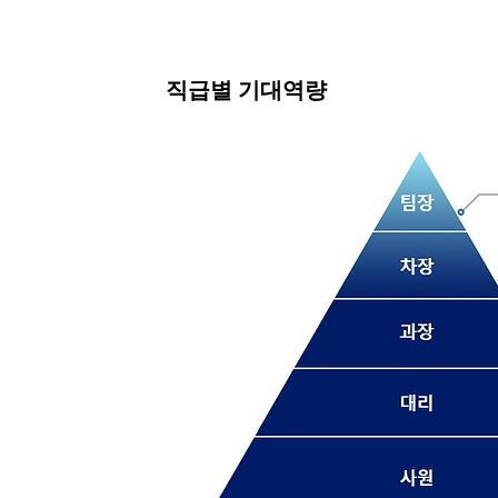
직급별 기대역량
팀장
차장
과장
대리
사원